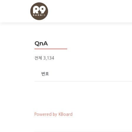
QnA
전체 3,134
번호
Powered by KBoard