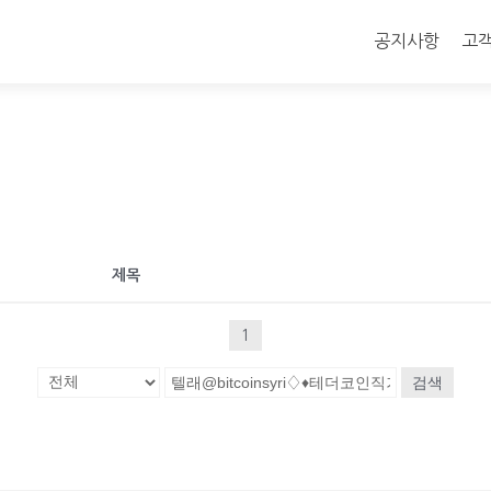
콘
텐
공지사항
고
츠
로
바
로
가
기
제목
1
검색