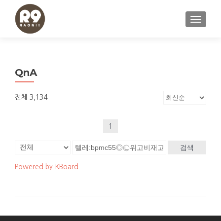
내비게이
QnA
전체 3,134
1
검색
Powered by KBoard