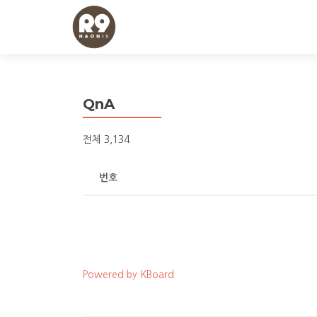
QnA
전체 3,134
번호
Powered by KBoard