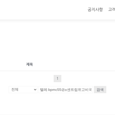
콘
텐
공지사항
고
츠
로
바
로
가
기
제목
1
검색