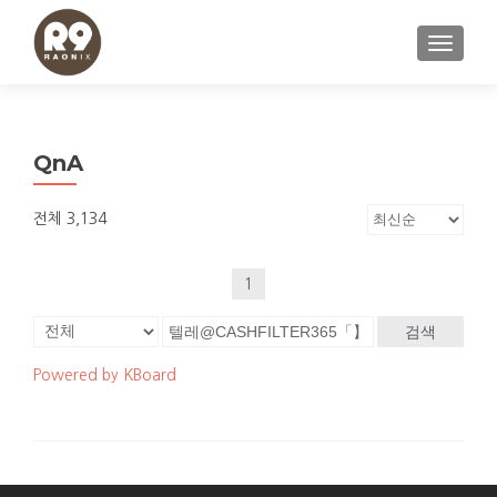
내비게이
QnA
전체 3,134
1
검색
Powered by KBoard