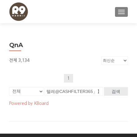
내비게이
QnA
전체 3,134
1
검색
Powered by KBoard