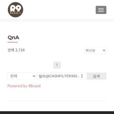
내비게이
QnA
전체 3,134
1
검색
Powered by KBoard