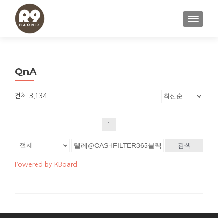
내비게이
QnA
전체 3,134
1
검색
Powered by KBoard