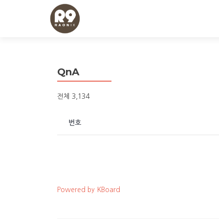
QnA
전체 3,134
번호
Powered by KBoard