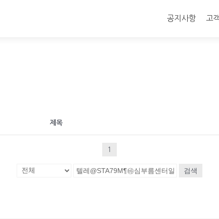
콘
텐
공지사항
고
츠
로
바
로
가
기
제목
1
검색