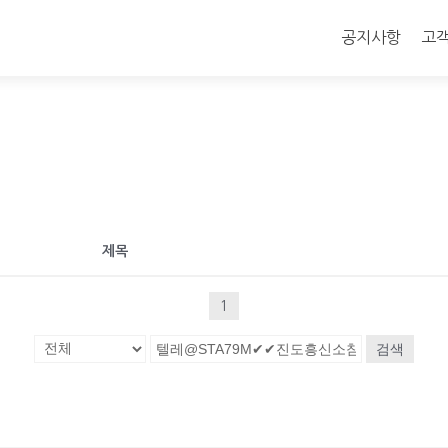
콘
텐
공지사항
고
츠
로
바
로
가
기
제목
1
검색