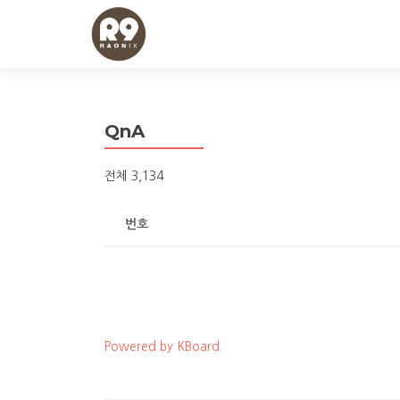
QnA
전체 3,134
번호
Powered by KBoard