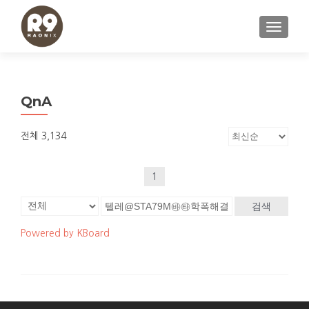
내비게이
QnA
전체 3,134
1
검색
Powered by KBoard