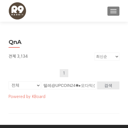
내비게이
QnA
전체 3,134
1
검색
Powered by KBoard