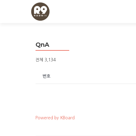
QnA
전체 3,134
번호
Powered by KBoard