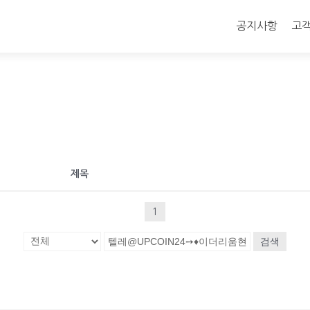
콘
텐
공지사항
고
츠
로
바
로
가
기
제목
1
검색