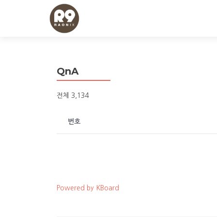
QnA
전체 3,134
번호
Powered by KBoard