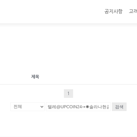
콘
텐
공지사항
고
츠
로
바
로
가
기
제목
1
검색