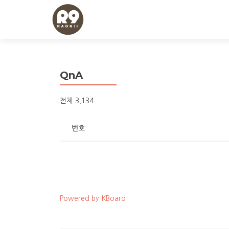
QnA
전체 3,134
번호
Powered by KBoard