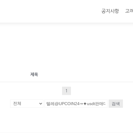
콘
텐
공지사항
고
츠
로
바
로
가
기
제목
1
검색