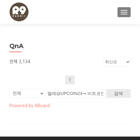
내비게이
QnA
전체 3,134
1
검색
Powered by KBoard