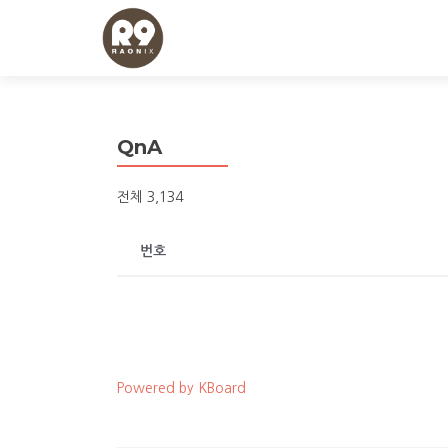
QnA
전체 3,134
번호
Powered by KBoard