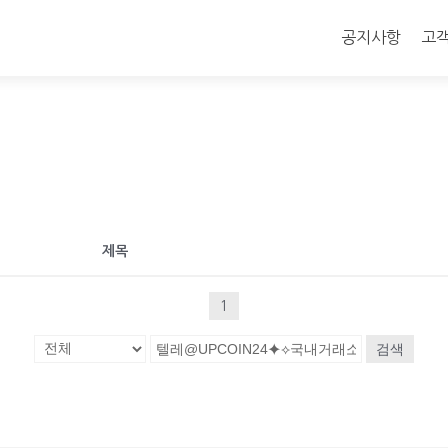
콘
텐
공지사항
고
츠
로
바
로
가
기
제목
1
검색