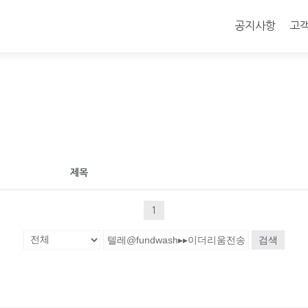
콘
텐
공지사항
고
츠
로
바
로
가
기
제목
1
검색