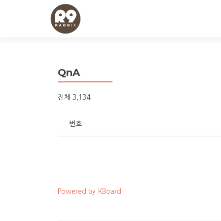
QnA
전체 3,134
번호
Powered by KBoard