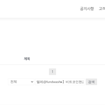
콘
텐
공지사항
고
츠
로
바
로
가
기
제목
1
검색