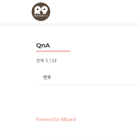
QnA
전체 3,134
번호
Powered by KBoard