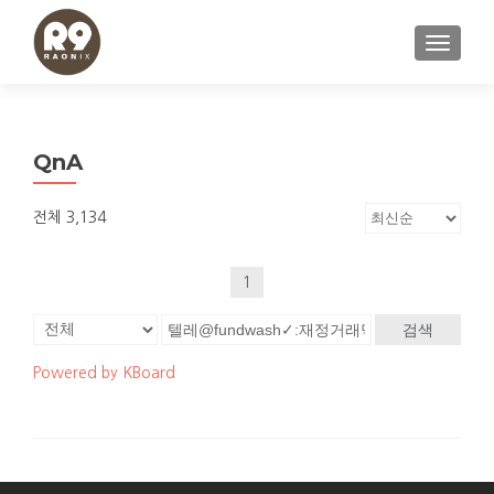
내비게이
QnA
전체 3,134
1
검색
Powered by KBoard