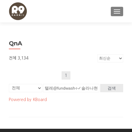
내비게이
QnA
전체 3,134
1
검색
Powered by KBoard