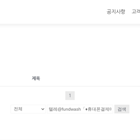
콘
텐
공지사항
고
츠
로
바
로
가
기
제목
1
검색