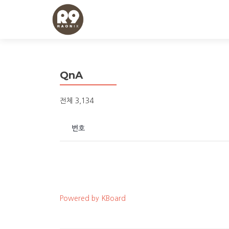
QnA
전체 3,134
번호
Powered by KBoard