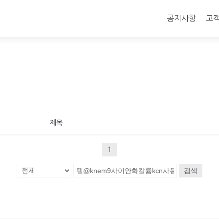
콘
텐
공지사항
고
츠
로
바
로
가
기
제목
1
검색