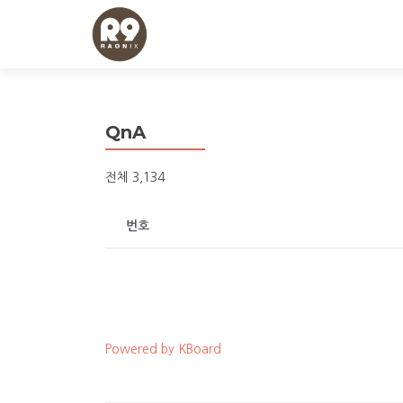
QnA
전체 3,134
번호
Powered by KBoard