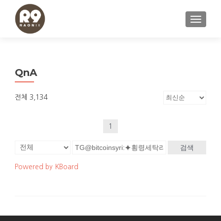
내비게이
QnA
전체 3,134
1
검색
Powered by KBoard