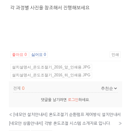
각 과정별 사진을 참조해서 진행해보세요
좋아요
0
싫어요
0
인쇄
설치설명서_온도조절기_2016_앞_인쇄용.JPG
설치설명서_온도조절기_2016_뒤_인쇄용.JPG
전체
0
댓글을 남기려면
로그인
하세요.
«
[네모안 설치안내서] 온도조절기 순환펌프 제어방식 설치안내서
[네모안 상품안내서] 각방 온도조절 시스템 소개자료 입니다.
»