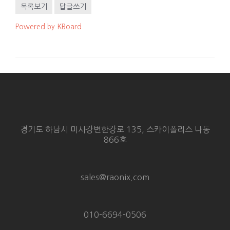
목록보기
답글쓰기
Powered by KBoard
경기도 하남시 미사강변한강로 135, 스카이폴리스 나동
866호
sales@raonix.com
010-6694-0506