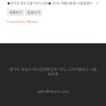
●네모안 온도조절기(AS100)● 2016 개별난방형 사용설명서 - 앱 화면 수정
»
목록보기
답글쓰기
Powered by KBoard
경기도 하남시 미사강변한강로 135, 스카이폴리스 나동
866호
sales@raonix.com