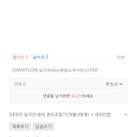
좋아요
0
싫어요
0
인쇄
[SMARTCON] 설치예제(순환펌프제어방식).PDF
전체
0
댓글을 남기려면
로그인
하세요.
[네모안 설치안내서] 온도조절기(개별난방형) + 네모안앱
»
목록보기
답글쓰기