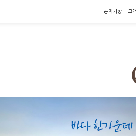
콘
텐
공지사항
고
츠
로
바
로
가
기