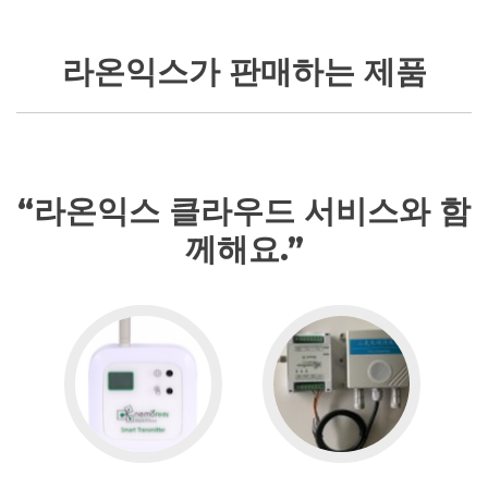
라온익스가 판매하는 제품
“라온익스 클라우드 서비스와 함
께해요.”
Go
to
클
라
우
드
온