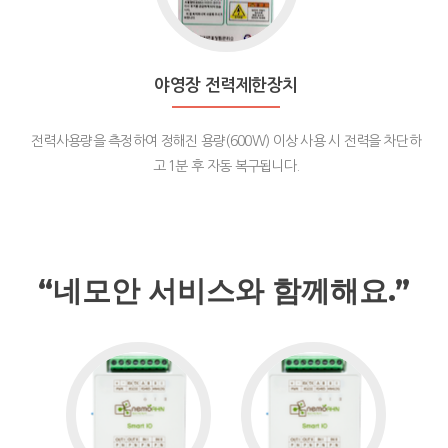
영
장
전
력
야영장 전력제한장치
제
한
전력사용량을 측정하여 정해진 용량(600W) 이상 사용 시 전력을 차단하
장
고 1분 후 자동 복구됩니다.
치
“네모안 서비스와 함께해요.”
Go
Go
to
to
다
LG
용
에