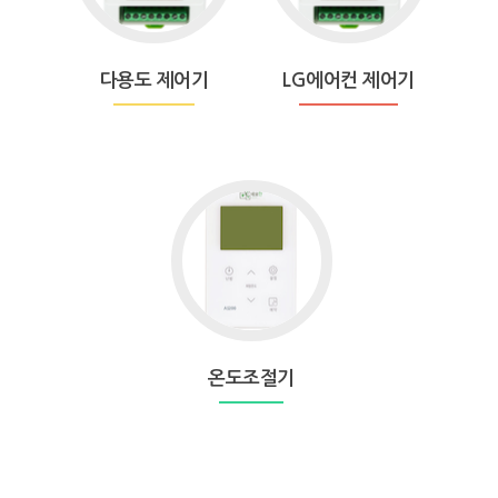
도
어
제
컨
어
제
다용도 제어기
LG에어컨 제어기
기
어
기
Go
to
온
도
조
절
기
온도조절기